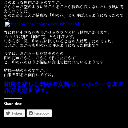
このような理由があるのですが、
おから＝お空のように聞こえることが縁起が良くないという風に考
宴会
ウェディング
えられました。
そのため聞こえが綺麗な「卯の花」とも呼ばれるようになったので
す。
春に白い小さな花を咲かせるウツギという植物があります。
ウツギは別名「卯の花」とも呼びます。
おからが一見、卯の花に似ていると昔の人は思ったのですね。
これが、おからを卯の花と呼ぶようになった由来です。
今では、おから＝原材料そのもの
卯の花＝おから、おからで作ったおかず
と、卯の花のほうが幅広い意味で使われているようです。
結局一緒のものですが、
由来を知ると面白いですね。
和食を楽しむ料亭の女将は、ヘルシーな卯の
花が大好きです。
Share this:
Twitter
Facebook