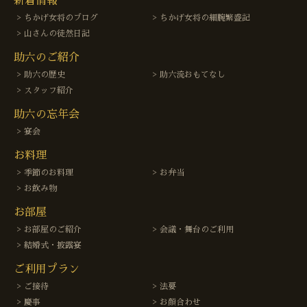
新着情報
ちかげ女将のブログ
ちかげ女将の細腕繁盛記
山さんの徒然日記
助六のご紹介
助六の歴史
助六流おもてなし
スタッフ紹介
助六の忘年会
宴会
お料理
季節のお料理
お弁当
お飲み物
お部屋
お部屋のご紹介
会議・舞台のご利用
結婚式・披露宴
ご利用プラン
ご接待
法要
慶事
お顔合わせ