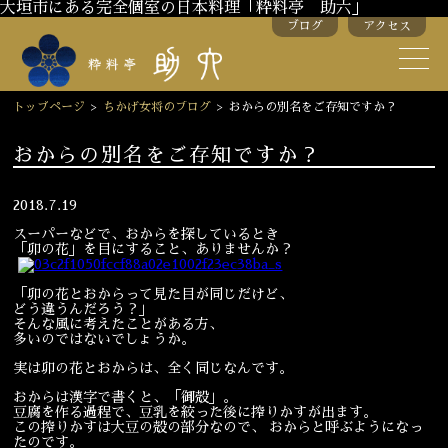
大垣市にある完全個室の日本料理「粋料亭 助六」
ブログ
アクセス
助六の歴史
助六流おもてなし
トップページ
>
ちかげ女将のブログ
>
おからの別名をご存知ですか？
スタッフ紹介
おからの別名をご存知ですか？
季節のお料理
お弁当
2018.7.19
スーパーなどで、おからを探しているとき
お飲み物
「卯の花」を目にすること、ありませんか？
「卯の花とおからって見た目が同じだけど、
どう違うんだろう？」
お部屋のご紹介
会議・舞台のご利用
そんな風に考えたことがある方、
多いのではないでしょうか。
結婚式・披露宴
実は卯の花とおからは、全く同じなんです。
おからは漢字で書くと、「御殻」。
豆腐を作る過程で、豆乳を絞った後に搾りかすが出ます。
ご接待
法要
この搾りかすは大豆の殻の部分なので、 おからと呼ぶようになっ
たのです。
慶事
お顔合わせ