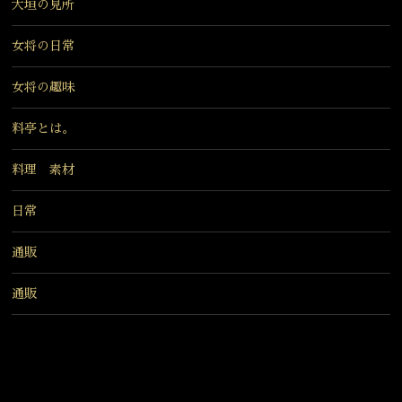
大垣の見所
女将の日常
女将の趣味
料亭とは。
料理 素材
日常
通販
通販