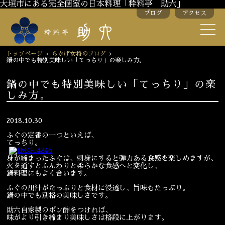
大垣市にある完全個室の日本料理「粋料亭 助六」
ブログ
アクセス
助六の歴史
助六流おもてなし
トップページ
>
ちかげ女将のブログ
>
鍋の中でも特別美味しい「てっちり」の楽しみ方。
スタッフ紹介
鍋の中でも特別美味しい「てっちり」の楽
しみ方。
季節のお料理
お弁当
お飲み物
2018.10.30
ふぐの定番の一つといえば、
てっちり。
お部屋のご紹介
会議・舞台のご利用
身が締まったふぐは、刺身にすると弾力ある食感を楽しめますが、
火を通すとふんわりと柔らかな食感へと変化し、
結婚式・披露宴
鍋料理にもよく合います。
ふぐの出汁がたっぷりと食材に浸透し、旨味もたっぷり。
鍋の中でも別格の美味しさです。
ご接待
法要
助六自家製のポン酢をつければ、
味がより引き締まり美味しさは格段に上がります。
慶事
お顔合わせ