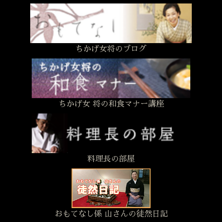
ちかげ女将のブログ
ちかげ女 将の和食マナー講座
料理長の部屋
おもてなし係 山さんの徒然日記