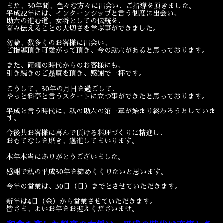
また、30年間、色々な方々に出会い、ご指導を頂きました。
平成22年には、インターンシップと言う制度に出会い、
宴会
ウェディング
助六の進む道、女将としての伝統を、
育み伝えることの大切さを学ぶ事ができました。
勿論、数多くのお客様に出会い、
ご指導頂き可愛がって頂き、今の助六があると思っております。
また、両親の時代からのお客様にも、
引き続きのご贔屓を頂き、感謝で一杯です。
こうして、30年の月日を過ごして、
やっと料亭と言うスタートに立つ事ができたと思っております。
平成と言う時代に、私の助六の第一章が始まり終わろうとしていま
す。
今後共お客様に喜んで頂ける料理づくりに精進し、
おもてなしを磨き、邁進してまいります。
本年本当にありがとうございました。
感謝で私の平成30年を締めくくりたいと思います。
今年の営業は、30日（日）までとさせていただきます。
新年は4日（金）から営業させていただきます。
皆さま、よいお年をお迎えくださいませ。