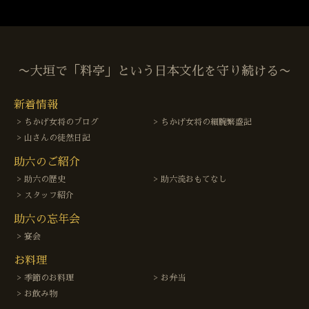
〜大垣で「料亭」という日本文化を守り続ける〜
新着情報
ちかげ女将のブログ
ちかげ女将の細腕繁盛記
山さんの徒然日記
助六のご紹介
助六の歴史
助六流おもてなし
スタッフ紹介
助六の忘年会
宴会
お料理
季節のお料理
お弁当
お飲み物