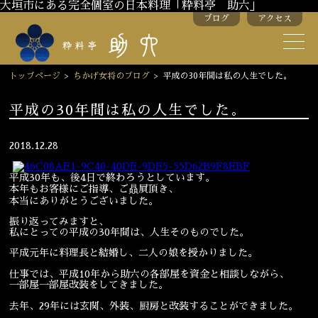
大垣市にある完全個室の日本料理「粋料亭 助六」
ブログ
アクセス
助六の歴史
助六流おもてなし
トップページ
>
ちかげ女将のブログ
>
平成の30年間は私の人生でした。
スタッフ紹介
平成の30年間は私の人生でした。
季節のお料理
お弁当
2018.12.28
お飲み物
平成30年も、後4日で終わろうとしています。
本年もお客様にご指導、ご贔屓頂き、
本当にありがとうございました。
お部屋のご紹介
会議・舞台のご利用
振り返ってみますと、
私にとっての平成の30年間は、人生そのものでした。
結婚式・披露宴
平成元年に料理長と結婚し、二人の娘を授かりました。
仕事では、平成10年から助六の各部屋を資金と相談しながら、
一部屋一部屋改装をしてきました。
ご接待
法要
去年、29年には玄関、外装、厨房と改装することができました。
慶事
お顔合わせ