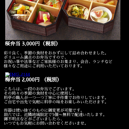
宴会
ウェディング
桜弁当 3,000円（税別）
彩り良く、季節の食材をおかずにして詰め合わせました。
ボリューム満点のお弁当ですので、
お祝い事や法事などご家族様のお集まり、会合、ランチなど
様々なご用途にご利用いただいております。
梅弁当 2,000円 （税別）
こちらは、一段のお弁当でございます。
その時々の季節の食材を中心に使用し、
料亭の職人が一つ一つ丁寧に手作業でお作りしています。
ご自宅や出先で気軽に料亭の味をお楽しみいただけます。
容器は使い捨てのものに御変更が可能です。
助六では、近隣地域限定で5個〜無料で配達いたします。
御不明点などがございましたら、
いつでもお気軽にお問い合わせくださいませ。