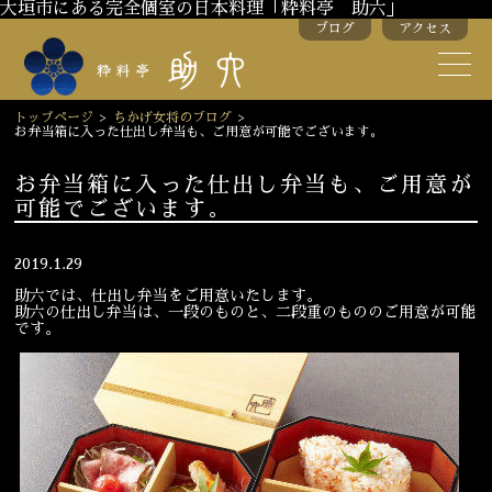
大垣市にある完全個室の日本料理「粋料亭 助六」
ブログ
アクセス
助六の歴史
助六流おもてなし
トップページ
>
ちかげ女将のブログ
>
お弁当箱に入った仕出し弁当も、ご用意が可能でございます。
スタッフ紹介
お弁当箱に入った仕出し弁当も、ご用意が
可能でございます。
季節のお料理
お弁当
お飲み物
2019.1.29
助六では、仕出し弁当をご用意いたします。
助六の仕出し弁当は、一段のものと、二段重のもののご用意が可能
です。
お部屋のご紹介
会議・舞台のご利用
結婚式・披露宴
ご接待
法要
慶事
お顔合わせ