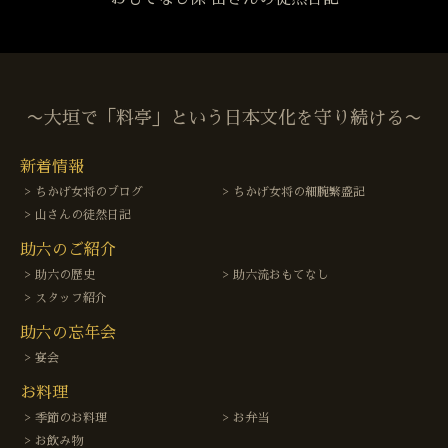
〜大垣で「料亭」という日本文化を守り続ける〜
新着情報
ちかげ女将のブログ
ちかげ女将の細腕繁盛記
山さんの徒然日記
助六のご紹介
助六の歴史
助六流おもてなし
スタッフ紹介
助六の忘年会
宴会
お料理
季節のお料理
お弁当
お飲み物