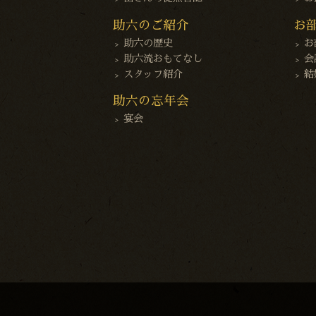
助六のご紹介
お
助六の歴史
お
助六流おもてなし
会
スタッフ紹介
結
助六の忘年会
宴会