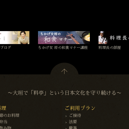
ブログ
ちかげ女 将の和食マナー講座
料理長の部屋
〜大垣で「料亭」という日本文化を守り続ける〜
料理
ご利用プラン
節のお料理
ご接待
弁当
法要
飲み物
慶事