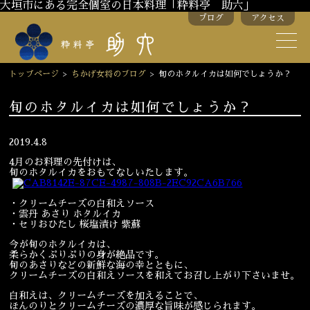
大垣市にある完全個室の日本料理「粋料亭 助六」
ブログ
アクセス
助六の歴史
助六流おもてなし
トップページ
>
ちかげ女将のブログ
>
旬のホタルイカは如何でしょうか？
スタッフ紹介
旬のホタルイカは如何でしょうか？
季節のお料理
お弁当
2019.4.8
4月のお料理の先付けは、
お飲み物
旬のホタルイカをおもてなしいたします。
・クリームチーズの白和えソース
・雲丹 あさり ホタルイカ
お部屋のご紹介
会議・舞台のご利用
・セリおひたし 桜塩漬け 紫蘇
結婚式・披露宴
今が旬のホタルイカは、
柔らかくぷりぷりの身が絶品です。
旬のあさりなどの新鮮な海の幸とともに、
クリームチーズの白和えソースを和えてお召し上がり下さいませ。
ご接待
法要
白和えは、クリームチーズを加えることで、
ほんのりとクリームチーズの濃厚な旨味が感じられます。
慶事
お顔合わせ