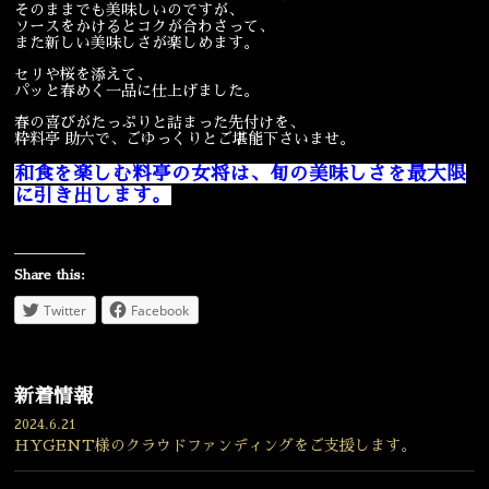
そのままでも美味しいのですが、
ソースをかけるとコクが合わさって、
宴会
ウェディング
また新しい美味しさが楽しめます。
セリや桜を添えて、
パッと春めく一品に仕上げました。
春の喜びがたっぷりと詰まった先付けを、
粋料亭 助六で、ごゆっくりとご堪能下さいませ。
和食を楽しむ料亭の女将は、旬の美味しさを最大限
に引き出します。
Share this:
Twitter
Facebook
新着情報
2024.6.21
HYGENT様のクラウドファンディングをご支援します。