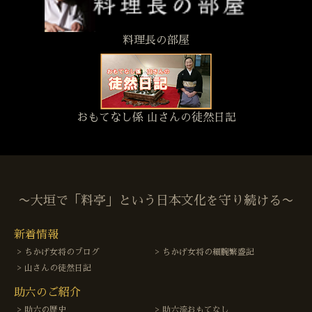
料理長の部屋
おもてなし係 山さんの徒然日記
〜大垣で「料亭」という日本文化を守り続ける〜
新着情報
ちかげ女将のブログ
ちかげ女将の細腕繁盛記
山さんの徒然日記
助六のご紹介
助六の歴史
助六流おもてなし