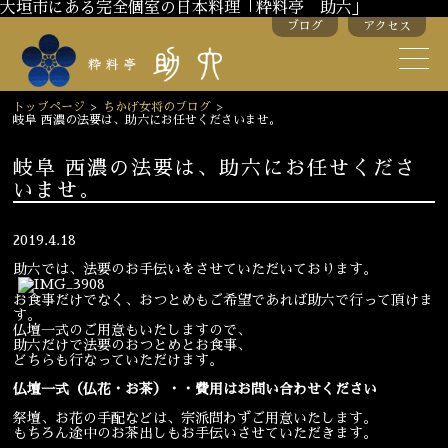
大垣市にある完全個室の日本料理「粋料亭 助六」
ブログ
アクセス
助六の歴史
助六流おもてなし
トップページ
>
ちかげ女将のブログ
>
岐阜 西濃の法要は、助六にお任せくださいませ。
スタッフ紹介
岐阜 西濃の法要は、助六にお任せくださ
いませ。
季節のお料理
お弁当
お飲み物
2019.4.18
助六では、法要のお手伝いをさせていただいております。
お食事だけでなく、おつとめもご希望であれば助六で行って頂けま
お部屋のご紹介
会議・舞台のご利用
す。
仏壇一式のご用意もいたしますので、
結婚式・披露宴
助六だけで法要のおつとめとお食事、
どちらも行なっていただけます。
仏壇一式（仏花・お茶）・・費用はお問い合わせください
ご接待
法要
祭壇、お花の手配などは、宗派問わずご用意いたします。
もちろん途中のお茶出しもお手伝いさせていただきます。
慶事
お顔合わせ