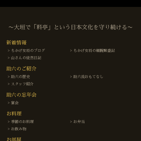
〜大垣で「料亭」という日本文化を守り続ける〜
新着情報
ちかげ女将のブログ
ちかげ女将の細腕繁盛記
山さんの徒然日記
助六のご紹介
助六の歴史
助六流おもてなし
スタッフ紹介
助六の忘年会
宴会
お料理
季節のお料理
お弁当
お飲み物
お部屋