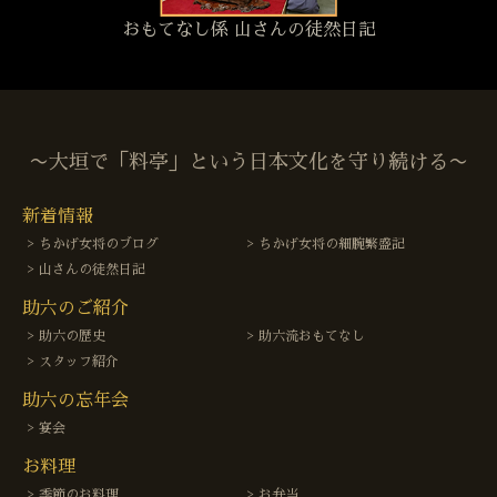
おもてなし係 山さんの徒然日記
〜大垣で「料亭」という日本文化を守り続ける〜
新着情報
ちかげ女将のブログ
ちかげ女将の細腕繁盛記
山さんの徒然日記
助六のご紹介
助六の歴史
助六流おもてなし
スタッフ紹介
助六の忘年会
宴会
お料理
季節のお料理
お弁当