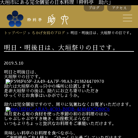
大垣市にある完全個室の日本料理「粋料亭 助六」
ブログ
アクセス
助六の歴史
助六流おもてなし
トップページ
>
ちかげ女将のブログ
>
明日・明後日は、大垣祭りの日です。
スタッフ紹介
明日・明後日は、大垣祭りの日です。
季節のお料理
お弁当
2019.5.10
明日と明後日は、
お飲み物
大垣祭りの日です。
助六は大垣祭の真っ只中の場所に位置します。
是非大垣祭りの後は、助六にお立ち寄りいただき
お部屋のご紹介
会議・舞台のご利用
ゆっくりとお食事はいかがでしょうか。
助六は完全個室ですので、周りに気兼ねなくお寛ぎいただけます。
結婚式・披露宴
毎月変わる旬の食材を使った季節の和のお料理のほか、
しゃぶしゃぶやすき焼き、お座敷天ぷらなど
いつもよりちょっと贅沢なお料理をご堪能いただけます。
ご接待
法要
美味しい料亭のお料理を食べながら、
ご家族様やご友人様と、ごゆっくりと過ごしていただけます。
慶事
お顔合わせ