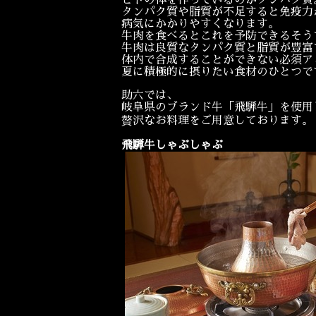
ヒトの体を作っているのがタンパク質
タンパク質や脂質が不足すると免疫力
病気にかかりやすくなります。
牛肉を食べるとこれを予防できるそう
牛肉は良質なタンパク質と脂質が豊富
体内で合成することができない必須ア
夏に積極的に摂りたい食材のひとつで
助六では、
岐阜県のブランド牛「飛騨牛」を使用
贅沢なお料理をご用意しております。
飛騨牛しゃぶしゃぶ