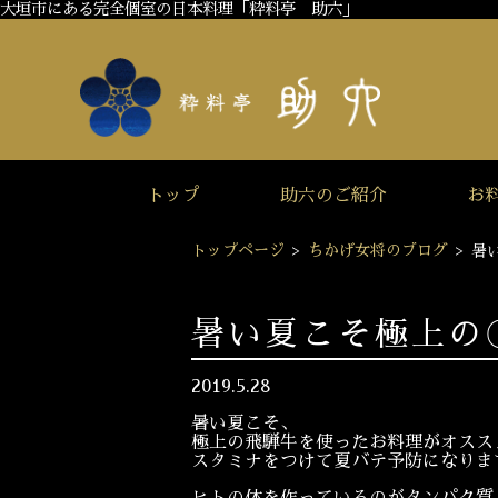
大垣市にある完全個室の日本料理「粋料亭 助六」
トップ
助六のご紹介
お
トップページ
>
ちかげ女将のブログ
>
暑
暑い夏こそ極上の
2019.5.28
暑い夏こそ、
極上の飛騨牛を使ったお料理がオスス
スタミナをつけて夏バテ予防になりま