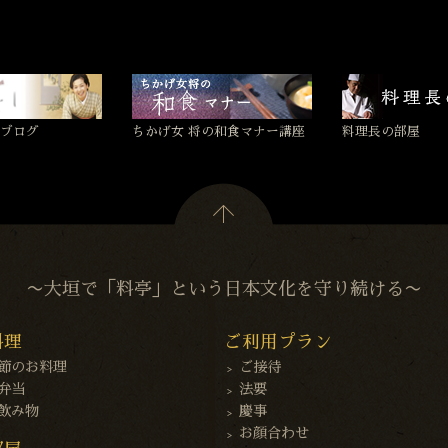
ブログ
ちかげ女 将の和食マナー講座
料理長の部屋
〜大垣で「料亭」という日本文化を守り続ける〜
料理
ご利用プラン
節のお料理
ご接待
弁当
法要
飲み物
慶事
お顔合わせ