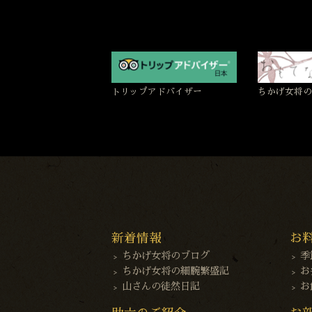
トリップアドバイザー
ちかげ女将の
新着情報
お
ちかげ女将のブログ
季
ちかげ女将の細腕繁盛記
お
山さんの徒然日記
お