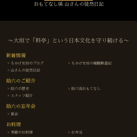
おもてなし係 山さんの徒然日記
〜大垣で「料亭」という日本文化を守り続ける〜
新着情報
ちかげ女将のブログ
ちかげ女将の細腕繁盛記
山さんの徒然日記
助六のご紹介
助六の歴史
助六流おもてなし
スタッフ紹介
助六の忘年会
宴会
お料理
季節のお料理
お弁当