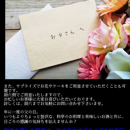
宴会
ウェディング
また、サプライズでお花やケーキをご用意させていただくことも可
能です。
助六側でご用意いたしますので、
お忙しいお客様に大変お喜びいただいております。
詳しくは、助六までお気軽にお問い合わせ下さいませ。
年に一度の父の日。
いつもよりちょっと贅沢な、料亭のお料理と美味しいお酒と共に、
日ごろの感謝の気持ちを伝えませんか？