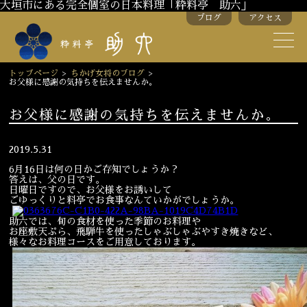
大垣市にある完全個室の日本料理「粋料亭 助六」
ブログ
アクセス
助六の歴史
助六流おもてなし
トップページ
>
ちかげ女将のブログ
>
お父様に感謝の気持ちを伝えませんか。
スタッフ紹介
お父様に感謝の気持ちを伝えませんか。
季節のお料理
お弁当
2019.5.31
お飲み物
6月16日は何の日かご存知でしょうか？
答えは、父の日です。
日曜日ですので、お父様をお誘いして
ごゆっくりと料亭でお食事なんていかがでしょうか。
お部屋のご紹介
会議・舞台のご利用
助六では、旬の食材を使った季節のお料理や
お座敷天ぷら、飛騨牛を使ったしゃぶしゃぶやすき焼きなど、
結婚式・披露宴
様々なお料理コースをご用意しております。
ご接待
法要
慶事
お顔合わせ