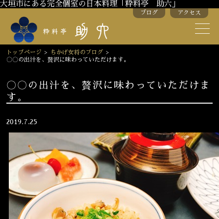
大垣市にある完全個室の日本料理「粋料亭 助六」
ブログ
アクセス
助六の歴史
助六流おもてなし
トップページ
>
ちかげ女将のブログ
>
〇〇の出汁を、贅沢に味わっていただけます。
スタッフ紹介
〇〇の出汁を、贅沢に味わっていただけま
す。
季節のお料理
お弁当
お飲み物
2019.7.25
お部屋のご紹介
会議・舞台のご利用
結婚式・披露宴
ご接待
法要
慶事
お顔合わせ