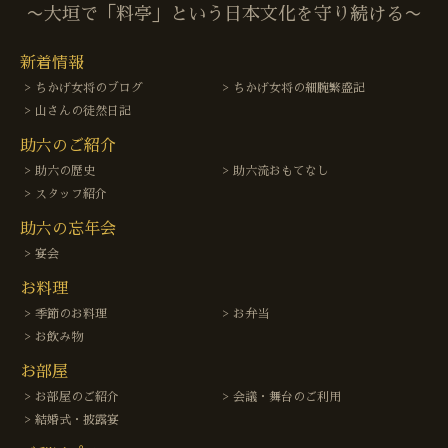
〜大垣で「料亭」という日本文化を守り続ける〜
新着情報
ちかげ女将のブログ
ちかげ女将の細腕繁盛記
山さんの徒然日記
助六のご紹介
助六の歴史
助六流おもてなし
スタッフ紹介
助六の忘年会
宴会
お料理
季節のお料理
お弁当
お飲み物
お部屋
お部屋のご紹介
会議・舞台のご利用
結婚式・披露宴