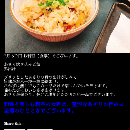
宴会
ウェディング
7月 6千円 お料理【食事】でございます。
あさり炊き込みご飯
赤出汁
プリッとしたあさりの身の出汁がしみて
旨味がお米一粒一粒に絡まり、
おかずは無しでもこの一品だけで楽しんでいただけます。
噛むたびにおいしさが広がります。
あさりが旬の今、是非ご堪能いただきたい一品でございます。
和食を楽しむ料亭の女将は、贅沢なあさりの旨みに
至福のひとときでございます。
Share this: