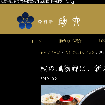
大垣市にある完全個室の日本料理「粋料亭 助六」
トップ
助六のご紹介
お
トップページ
>
ちかげ女将のブログ
>
秋
秋の風物詩に、新
2019.10.21