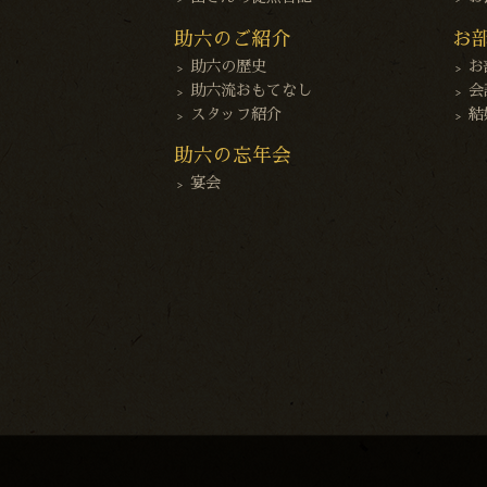
助六のご紹介
お
助六の歴史
お
助六流おもてなし
会
スタッフ紹介
結
助六の忘年会
宴会