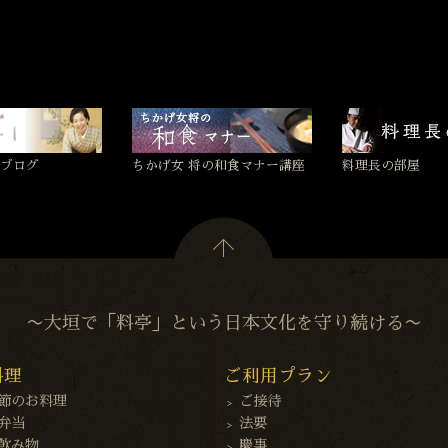
ブログ
ちかげ女 将の和食マナー講座
料理長の部屋
〜大垣で「料亭」という日本文化を守り続ける〜
料理
ご利用プラン
節のお料理
ご接待
弁当
法要
飲み物
慶事