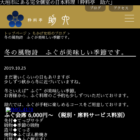
大垣市にある完全個室の日本料理「粋料亭 助六」
ブログ
アクセス
助六の歴史
助六流おもてなし
トップページ
>
ちかげ女将のブログ
>
冬の風物詩 ふぐが美味しい季節です。
スタッフ紹介
冬の風物詩 ふぐが美味しい季節です。
季節のお料理
お弁当
2019.10.23
お飲み物
まだ暑いくらいの日もありますが
少しずつ秋から冬に近づいていますね。
冬といえば”ふぐ”が美味しい季節。
お客様から、ふぐ料理のご予約も少しずついただいております。
お部屋のご紹介
会議・舞台のご利用
助六では、ふぐが手軽に楽しめるコースをご用意しております。
結婚式・披露宴
ふぐ会席 6,000円〜 （税別・席料サービス料別）
先付◆てっぴサラダ
吸物◆季節の吸物
ご接待
法要
造り◆てっさ
焼物◆ふぐぽん酢焼き
口替り◆ふぐ握りすし
慶事
お顔合わせ