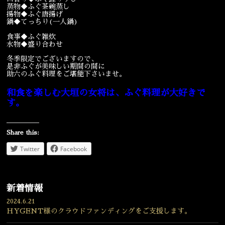
蒸物◆ふぐ茶碗蒸し
揚物◆ふぐ唐揚げ
宴会
ウェディング
鍋◆てっちり(一人鍋)
食事◆ふぐ雑炊
水物◆盛り合わせ
冬季限定でございますので、
是非ふぐが美味しい期間の間に
助六のふぐ料理をご堪能下さいませ。
和食を楽しむ大垣の女将は、ふぐ料理が大好きで
す。
Share this:
Twitter
Facebook
新着情報
2024.6.21
HYGENT様のクラウドファンディングをご支援します。