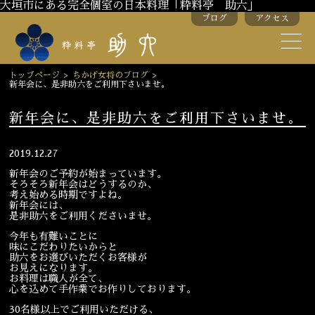
大垣市にある完全個室の日本料理「粋料亭 助六」
ブログ
アクセス
助六の歴史
助六流おもてなし
トップページ
>
ちかげ女将のブログ
>
新年会に、是非助六をご利用下さいませ。
スタッフ紹介
新年会に、是非助六をご利用下さいませ。
季節のお料理
お弁当
2019.12.27
お飲み物
新年会のご予約が始まっています。
そろそろ新年会はどうするのか、
考え始める時期ですよね。
新年会には、
是非助六をご利用くださいませ。
お部屋のご紹介
会議・舞台のご利用
今年も有難いことに
結婚式・披露宴
味にこだわりたいからと
助六をお選びいただくお客様が
お見えになります。
お料理は職人が全て、
心を込めて手作業でお作りしております。
ご接待
法要
30名様以上でご利用いただける、
慶事
お顔合わせ