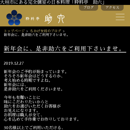
大垣市にある完全個室の日本料理「粋料亭 助六」
ブログ
アクセス
助六の歴史
助六流おもてなし
トップページ
>
ちかげ女将のブログ
>
新年会に、是非助六をご利用下さいませ。
スタッフ紹介
新年会に、是非助六をご利用下さいませ。
季節のお料理
お弁当
2019.12.27
お飲み物
新年会のご予約が始まっています。
そろそろ新年会はどうするのか、
考え始める時期ですよね。
新年会には、
是非助六をご利用くださいませ。
お部屋のご紹介
会議・舞台のご利用
今年も有難いことに
結婚式・披露宴
味にこだわりたいからと
助六をお選びいただくお客様が
お見えになります。
お料理は職人が全て、
心を込めて手作業でお作りしております。
ご接待
法要
30名様以上でご利用いただける、
慶事
お顔合わせ