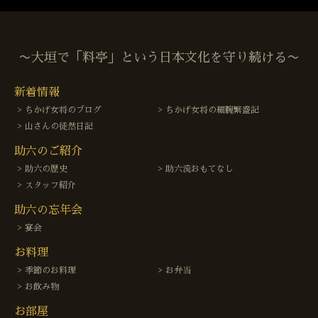
〜大垣で「料亭」という日本文化を守り続ける〜
新着情報
ちかげ女将のブログ
ちかげ女将の細腕繁盛記
山さんの徒然日記
助六のご紹介
助六の歴史
助六流おもてなし
スタッフ紹介
助六の忘年会
宴会
お料理
季節のお料理
お弁当
お飲み物
お部屋