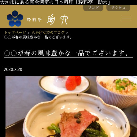
大垣市にある完全個室の日本料理「粋料亭 助六」
ブログ
アクセス
助六の歴史
助六流おもてなし
トップページ
>
ちかげ女将のブログ
>
〇〇が春の風味豊かな一品でございます。
スタッフ紹介
〇〇が春の風味豊かな一品でございます。
季節のお料理
お弁当
2020.2.20
お飲み物
お部屋のご紹介
会議・舞台のご利用
結婚式・披露宴
ご接待
法要
慶事
お顔合わせ