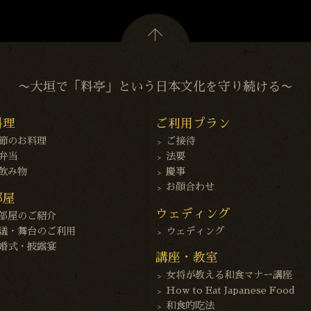
〜大垣で「料亭」という日本文化を守り続ける〜
料理
ご利用プラン
節のお料理
ご接待
弁当
法要
飲み物
慶事
お顔合わせ
部屋
ウェディング
部屋のご紹介
議・舞台のご利用
ウェディング
婚式・披露宴
講座・教室
女将が教える和食マナー講座
How to Eat Japanese Food
和食的吃法