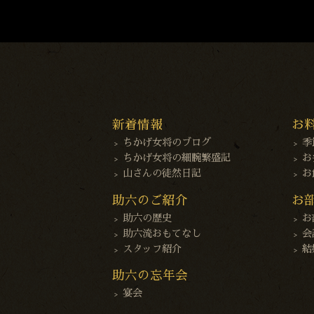
新着情報
お
ちかげ女将のブログ
季
ちかげ女将の細腕繁盛記
お
山さんの徒然日記
お
助六のご紹介
お
助六の歴史
お
助六流おもてなし
会
スタッフ紹介
結
助六の忘年会
宴会