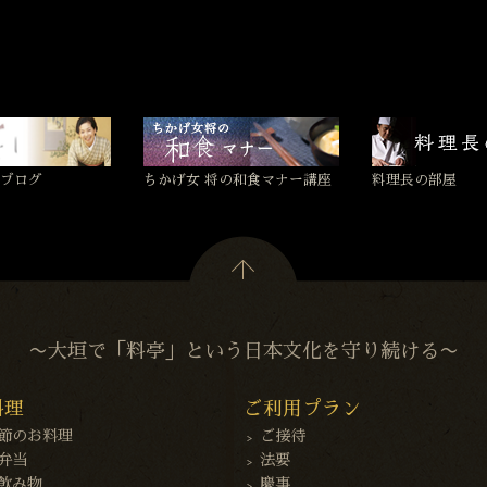
ブログ
ちかげ女 将の和食マナー講座
料理長の部屋
〜大垣で「料亭」という日本文化を守り続ける〜
料理
ご利用プラン
節のお料理
ご接待
弁当
法要
飲み物
慶事