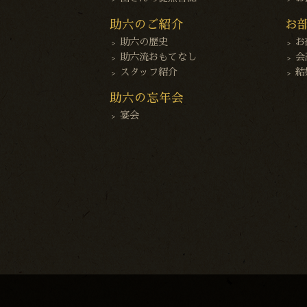
助六のご紹介
お
助六の歴史
お
助六流おもてなし
会
スタッフ紹介
結
助六の忘年会
宴会