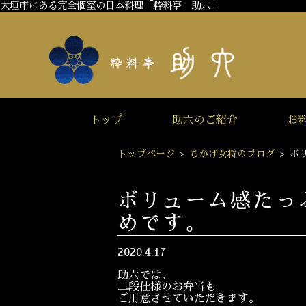
大垣市にある完全個室の日本料理「粋料亭 助六」
トップ
助六のご紹介
お
トップページ
>
ちかげ女将のブログ
>
ボ
ボリューム感たっ
めです。
2020.4.17
助六では、
二段仕様のお弁当も
ご用意させていただきます。