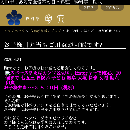
大垣市にある完全個室の日本料理「粋料亭 助六」
ブログ
アクセス
助六の歴史
助六流おもてなし
トップページ
>
ちかげ女将のブログ
>
お子様用弁当もご用意が可能です?
スタッフ紹介
お子様用弁当もご用意が可能です?
季節のお料理
お弁当
2020.4.21
助六では、お子様のお弁当もご用意しております。
お飲み物
お子様弁当･･･２,５００円
（税別）
お部屋のご紹介
会議・舞台のご利用
この時期、お子様もご自宅で過ごす時間が長くなると思います。
結婚式・披露宴
そんな時、
ご家族様で料亭のランチをご自宅で味わっていただけます。
お子様にはお子様弁当をご用意させていただきます。
おにぎり、ハンバーグやエビフライなど
ご接待
法要
お子様に人気のおかずをお入れしております。
こちらも是非ご利用くださいませ。
慶事
お顔合わせ