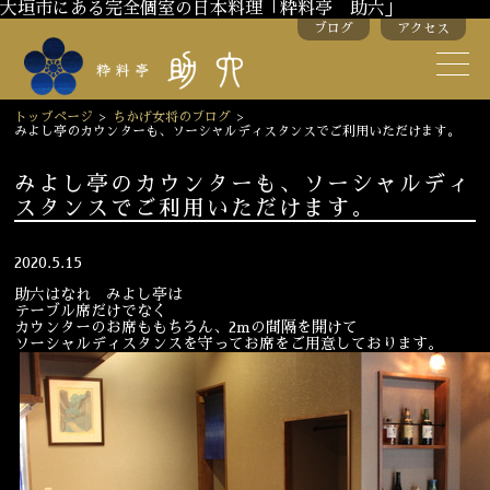
大垣市にある完全個室の日本料理「粋料亭 助六」
ブログ
アクセス
助六の歴史
助六流おもてなし
トップページ
>
ちかげ女将のブログ
>
みよし亭のカウンターも、ソーシャルディスタンスでご利用いただけます。
スタッフ紹介
みよし亭のカウンターも、ソーシャルディ
スタンスでご利用いただけます。
季節のお料理
お弁当
お飲み物
2020.5.15
助六はなれ みよし亭は
テーブル席だけでなく
カウンターのお席ももちろん、2mの間隔を開けて
お部屋のご紹介
会議・舞台のご利用
ソーシャルディスタンスを守ってお席をご用意しております。
結婚式・披露宴
ご接待
法要
慶事
お顔合わせ