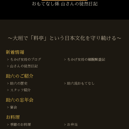
おもてなし係 山さんの徒然日記
〜大垣で「料亭」という日本文化を守り続ける〜
新着情報
ちかげ女将のブログ
ちかげ女将の細腕繁盛記
山さんの徒然日記
助六のご紹介
助六の歴史
助六流おもてなし
スタッフ紹介
助六の忘年会
宴会
お料理
季節のお料理
お弁当