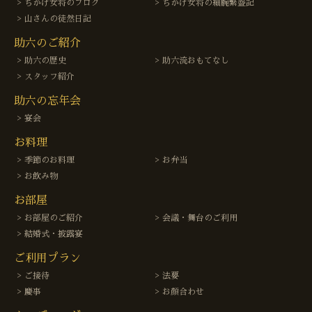
ちかげ女将のブログ
ちかげ女将の細腕繁盛記
山さんの徒然日記
助六のご紹介
助六の歴史
助六流おもてなし
スタッフ紹介
助六の忘年会
宴会
お料理
季節のお料理
お弁当
お飲み物
お部屋
お部屋のご紹介
会議・舞台のご利用
結婚式・披露宴
ご利用プラン
ご接待
法要
慶事
お顔合わせ