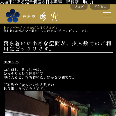
大垣市にある完全個室の日本料理「粋料亭 助六」
ブログ
アクセス
助六の歴史
助六流おもてなし
トップページ
>
ちかげ女将のブログ
>
落ち着いた小さな空間が、少人数でのご利用にピッタリです。
スタッフ紹介
落ち着いた小さな空間が、少人数でのご利
用にピッタリです。
季節のお料理
お弁当
お飲み物
2020.5.25
助六離れ みよし亭は、
ひっそりとした佇まいで
中に入ると、落ち着いた、静かな空間です。
お部屋のご紹介
会議・舞台のご利用
ご家族やご友人との少人数での
結婚式・披露宴
お食事にうってうけです。
ご接待
法要
慶事
お顔合わせ