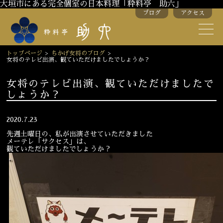
大垣市にある完全個室の日本料理「粋料亭 助六」
ブログ
アクセス
助六の歴史
助六流おもてなし
トップページ
>
ちかげ女将のブログ
>
女将のテレビ出演、観ていただけましたでしょうか？
スタッフ紹介
女将のテレビ出演、観ていただけましたで
しょうか？
季節のお料理
お弁当
お飲み物
2020.7.23
先週土曜日の、私が出演させていただきました
メーテレ「サクセス」は、
観ていただけましたでしょうか？
お部屋のご紹介
会議・舞台のご利用
結婚式・披露宴
ご接待
法要
慶事
お顔合わせ