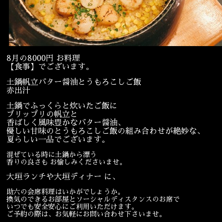
宴会
ウェディング
8月の8000円 お料理
【食事】でございます。
土鍋帆立バター醤油とうもろこしご飯
赤出汁
土鍋でふっくらと炊いたご飯に
プリップリの帆立と
香ばしく風味豊かなバター醤油、
優しい甘味のとうもろこしご飯の組み合わせが絶妙な、
夏らしい一品でございます。
混ぜている時に土鍋から漂う
香りの良さも お愉しみくださいませ。
大垣ランチや大垣ディナー に、
助六の会席料理はいかがでしょうか。
換気のできるお部屋とソーシャルディスタンスのお席で
いつでも安全安心にご利用いただけます。
ご予約の際は、お気軽にお問い合わせ下さいませ。