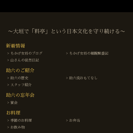
〜大垣で「料亭」という日本文化を守り続ける〜
新着情報
ちかげ女将のブログ
ちかげ女将の細腕繁盛記
山さんの徒然日記
助六のご紹介
助六の歴史
助六流おもてなし
スタッフ紹介
助六の忘年会
宴会
お料理
季節のお料理
お弁当
お飲み物