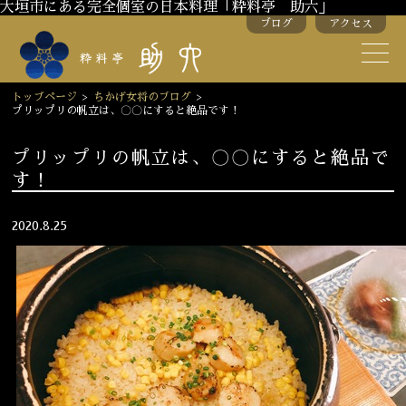
大垣市にある完全個室の日本料理「粋料亭 助六」
ブログ
アクセス
助六の歴史
助六流おもてなし
トップページ
>
ちかげ女将のブログ
>
プリップリの帆立は、〇〇にすると絶品です！
スタッフ紹介
プリップリの帆立は、〇〇にすると絶品で
す！
季節のお料理
お弁当
お飲み物
2020.8.25
お部屋のご紹介
会議・舞台のご利用
結婚式・披露宴
ご接待
法要
慶事
お顔合わせ