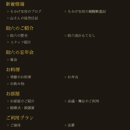
新着情報
ちかげ女将のブログ
ちかげ女将の細腕繁盛記
山さんの徒然日記
助六のご紹介
助六の歴史
助六流おもてなし
スタッフ紹介
助六の忘年会
宴会
お料理
季節のお料理
お弁当
お飲み物
お部屋
お部屋のご紹介
会議・舞台のご利用
結婚式・披露宴
ご利用プラン
ご接待
法要