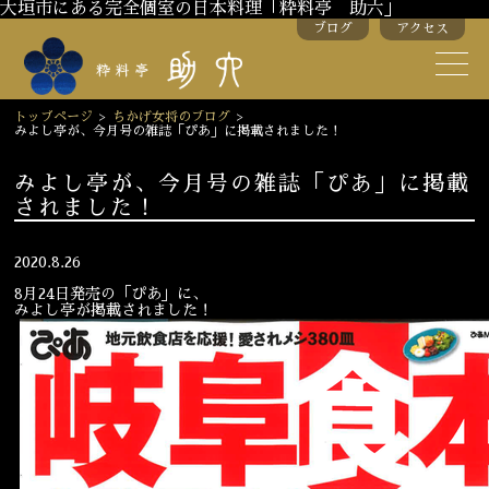
大垣市にある完全個室の日本料理「粋料亭 助六」
ブログ
アクセス
助六の歴史
助六流おもてなし
トップページ
>
ちかげ女将のブログ
>
みよし亭が、今月号の雑誌「ぴあ」に掲載されました！
スタッフ紹介
みよし亭が、今月号の雑誌「ぴあ」に掲載
されました！
季節のお料理
お弁当
お飲み物
2020.8.26
8月24日発売の「ぴあ」に、
みよし亭が掲載されました！
お部屋のご紹介
会議・舞台のご利用
結婚式・披露宴
ご接待
法要
慶事
お顔合わせ