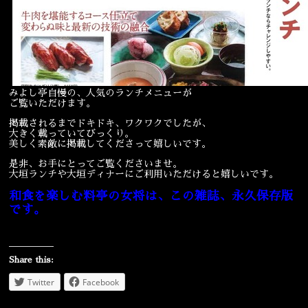
みよし亭自慢の、人気のランチメニューが
ご覧いただけます。
掲載されるまでドキドキ、ワクワクでしたが、
大きく載っていてびっくり。
美しく素敵に掲載してくださって嬉しいです。
是非、お手にとってご覧くださいませ。
大垣ランチや大垣ディナーにご利用いただけると嬉しいです。
和食を楽しむ料亭の女将は、この雑誌、永久保存版
です。
Share this:
Twitter
Facebook