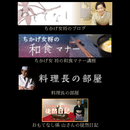
ちかげ女将のブログ
ちかげ女 将の和食マナー講座
料理長の部屋
おもてなし係 山さんの徒然日記