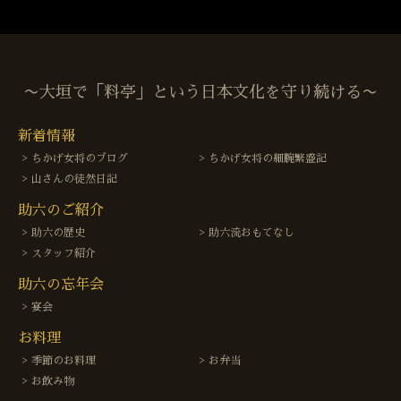
〜大垣で「料亭」という日本文化を守り続ける〜
新着情報
ちかげ女将のブログ
ちかげ女将の細腕繁盛記
山さんの徒然日記
助六のご紹介
助六の歴史
助六流おもてなし
スタッフ紹介
助六の忘年会
宴会
お料理
季節のお料理
お弁当
お飲み物