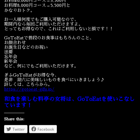
お料理6,000円コース→3,500円
お料理8,000円コース→5,500円と
かなりおトク。
お一人様何度でもご購入可能なので、
期間内なら毎回ご利用いただけますよ。
とってもお得なので、これはご利用しないと損です！！
GoToEatで普段のお食事はもちろんのこと、
お顔合わせ
お誕生日などのお祝い
法要
忘年会
新年会
など、何にでもご利用いただけます。
ぎふGoToEatがお得な今、
是非 助六に美味しいものを食べにいきましょう♪
詳しくは、こちらから。
https://gotoeat-gifu.jp/
和食を楽しむ料亭の女将は、GoToEatを使いこなし
ています！
Share this:
Twitter
Facebook