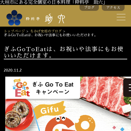
大垣市にある完全個室の日本料理「粋料亭 助六」
ブログ
アクセス
助六の歴史
助六流おもてなし
トップページ
>
ちかげ女将のブログ
>
ぎふGoToEatは、お祝いや法事にもお使いいただけます。
スタッフ紹介
ぎふGoToEatは、お祝いや法事にもお使
いいただけます。
季節のお料理
お弁当
お飲み物
2020.11.2
お部屋のご紹介
会議・舞台のご利用
結婚式・披露宴
ご接待
法要
慶事
お顔合わせ