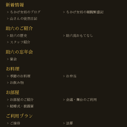
新着情報
ちかげ女将のブログ
ちかげ女将の細腕繁盛記
山さんの徒然日記
助六のご紹介
助六の歴史
助六流おもてなし
スタッフ紹介
助六の忘年会
宴会
お料理
季節のお料理
お弁当
お飲み物
お部屋
お部屋のご紹介
会議・舞台のご利用
結婚式・披露宴
ご利用プラン
ご接待
法要