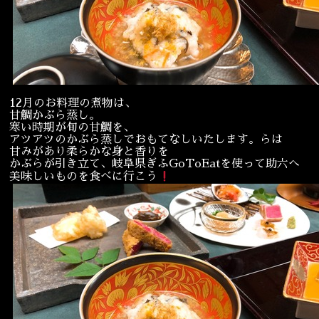
宴会
ウェディング
12月のお料理の煮物は、
甘鯛かぶら蒸し。
寒い時期が旬の甘鯛を、
アツアツのかぶら蒸しでおもてなしいたします。らは
甘みがあり柔らかな身と香りを
かぶらが引き立て、岐阜県ぎふGoToEatを使って助六へ
美味しいものを食べに行こう