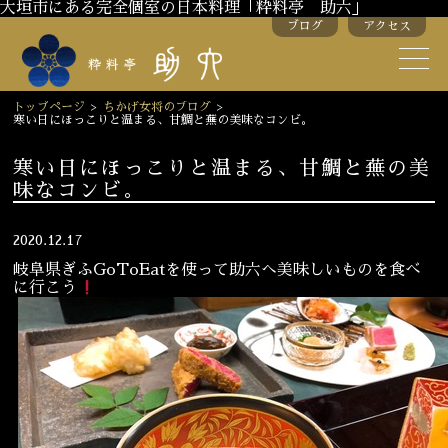
大垣市にある完全個室の日本料理「粋料亭 助六」
ブログ
アクセス
助六の歴史
助六流おもてなし
トップページ
>
ちかげ女将のブログ
>
寒い日にほっこりと温まる、甘鯛と蕪の美味なコンビ。
スタッフ紹介
寒い日にほっこりと温まる、甘鯛と蕪の美
味なコンビ。
季節のお料理
お弁当
お飲み物
2020.12.17
岐阜県ぎふGoToEatを使って助六へ美味しいものを食べ
に行こう
お部屋のご紹介
会議・舞台のご利用
結婚式・披露宴
ご接待
法要
慶事
お顔合わせ