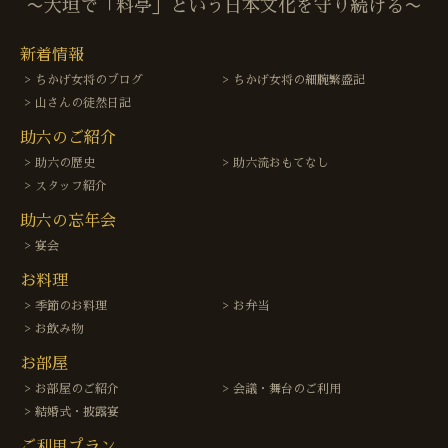
〜大垣で「料亭」という日本文化を守り続ける〜
新着情報
ちかげ女将のブログ
ちかげ女将の細腕繁盛記
山さんの徒然日記
助六のご紹介
助六の歴史
助六流おもてなし
スタッフ紹介
助六の忘年会
宴会
お料理
季節のお料理
お弁当
お飲み物
お部屋
お部屋のご紹介
会議・舞台のご利用
結婚式・披露宴
ご利用プラン