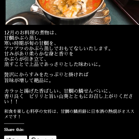
12月のお料理の煮物は、
甘鯛かぶら蒸し。
寒い時期が旬の甘鯛を、
アツアツのかぶら蒸しでおもてなしいたします。
甘みがあり柔らかな身と香りを
かぶらが引き立て、
蒸すことで上品であっさりとした味わいに。
贅沢にからすみをたっぷりと掛ければ
旨味が増して絶品に。
カラッと揚げた香ばしい、甘鯛の鱗せんべいに、
香り良く ピリリと旨い山葵とともにお召し上がりくださ
い！！
和食を楽しむ料亭の女将は、甘鯛の鱗煎餅に日本酒の熱燗がオスス
メです！
Share this: