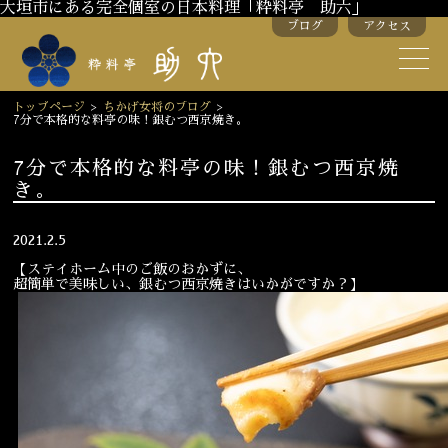
大垣市にある完全個室の日本料理「粋料亭 助六」
ブログ
アクセス
助六の歴史
助六流おもてなし
トップページ
>
ちかげ女将のブログ
>
7分で本格的な料亭の味！銀むつ西京焼き。
スタッフ紹介
7分で本格的な料亭の味！銀むつ西京焼
き。
季節のお料理
お弁当
お飲み物
2021.2.5
【ステイホーム中のご飯のおかずに、
超簡単で美味しい、銀むつ西京焼きはいかがですか？】
お部屋のご紹介
会議・舞台のご利用
結婚式・披露宴
ご接待
法要
慶事
お顔合わせ