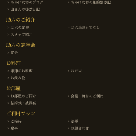
ちかげ女将のブログ
ちかげ女将の細腕繁盛記
山さんの徒然日記
助六のご紹介
助六の歴史
助六流おもてなし
スタッフ紹介
助六の忘年会
宴会
お料理
季節のお料理
お弁当
お飲み物
お部屋
お部屋のご紹介
会議・舞台のご利用
結婚式・披露宴
ご利用プラン
ご接待
法要
慶事
お顔合わせ