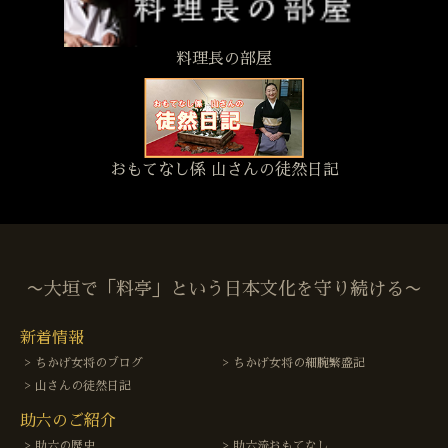
料理長の部屋
おもてなし係 山さんの徒然日記
〜大垣で「料亭」という日本文化を守り続ける〜
新着情報
ちかげ女将のブログ
ちかげ女将の細腕繁盛記
山さんの徒然日記
助六のご紹介
助六の歴史
助六流おもてなし