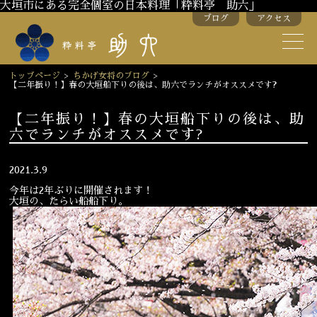
大垣市にある完全個室の日本料理「粋料亭 助六」
ブログ
アクセス
助六の歴史
助六流おもてなし
トップページ
>
ちかげ女将のブログ
>
【二年振り！】春の大垣船下りの後は、助六でランチがオススメです?
スタッフ紹介
【二年振り！】春の大垣船下りの後は、助
六でランチがオススメです?
季節のお料理
お弁当
お飲み物
2021.3.9
今年は2年ぶりに開催されます！
大垣の、たらい船船下り。
お部屋のご紹介
会議・舞台のご利用
結婚式・披露宴
ご接待
法要
慶事
お顔合わせ