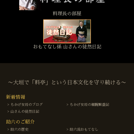
料理長の部屋
おもてなし係 山さんの徒然日記
〜大垣で「料亭」という日本文化を守り続ける〜
新着情報
ちかげ女将のブログ
ちかげ女将の細腕繁盛記
山さんの徒然日記
助六のご紹介
助六の歴史
助六流おもてなし