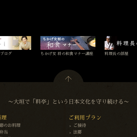
ブログ
ちかげ女 将の和食マナー講座
料理長の部屋
〜大垣で「料亭」という日本文化を守り続ける〜
料理
ご利用プラン
節のお料理
ご接待
弁当
法要