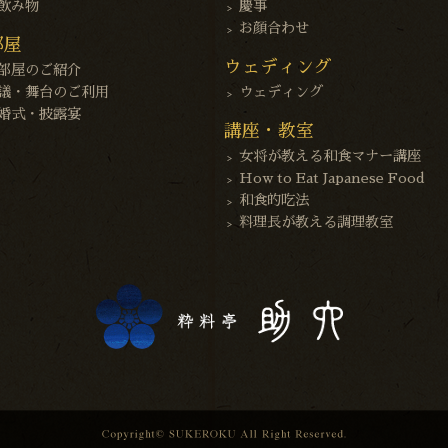
飲み物
慶事
お顔合わせ
部屋
ウェディング
部屋のご紹介
議・舞台のご利用
ウェディング
婚式・披露宴
講座・教室
女将が教える和食マナー講座
How to Eat Japanese Food
和食的吃法
料理長が教える調理教室