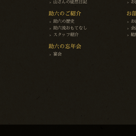
山さんの徒然日記
お
助六のご紹介
お
助六の歴史
お
助六流おもてなし
会
スタッフ紹介
結
助六の忘年会
宴会