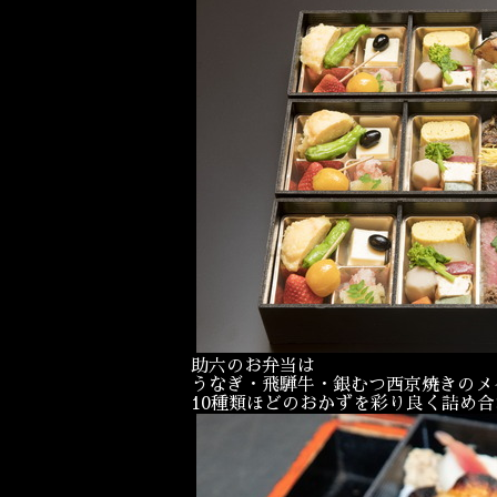
助六のお弁当は
うなぎ・飛騨牛・銀むつ西京焼きのメ
10種類ほどのおかずを彩り良く詰め