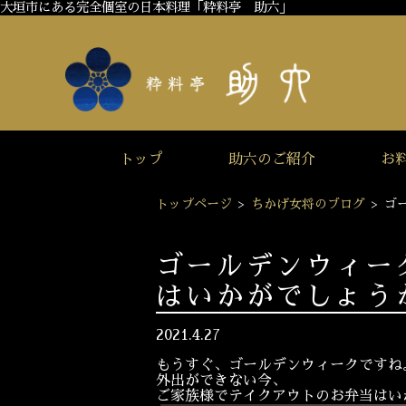
大垣市にある完全個室の日本料理「粋料亭 助六」
トップ
助六のご紹介
お
トップページ
>
ちかげ女将のブログ
>
ゴ
ゴールデンウィー
はいかがでしょう
2021.4.27
もうすぐ、ゴールデンウィークですね
外出ができない今、
ご家族様でテイクアウトのお弁当はい