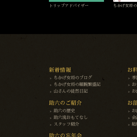
トリップアドバイザー
ちかげ女将の
新着情報
お
ちかげ女将のブログ
季
ちかげ女将の細腕繁盛記
お
山さんの徒然日記
お
助六のご紹介
お
助六の歴史
お
助六流おもてなし
会
スタッフ紹介
結
助六の忘年会