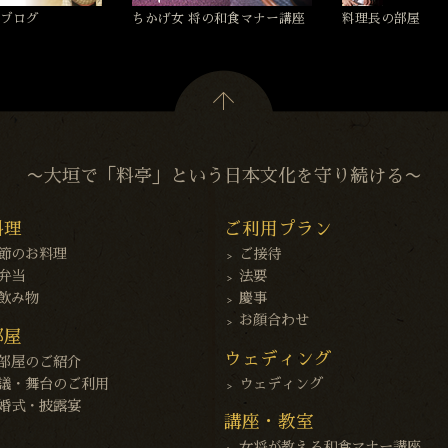
ブログ
ちかげ女 将の和食マナー講座
料理長の部屋
〜大垣で「料亭」という日本文化を守り続ける〜
料理
ご利用プラン
節のお料理
ご接待
弁当
法要
飲み物
慶事
お顔合わせ
部屋
ウェディング
部屋のご紹介
議・舞台のご利用
ウェディング
婚式・披露宴
講座・教室
女将が教える和食マナー講座