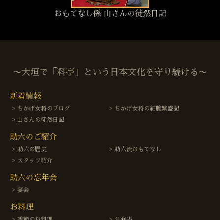
おもてなし係 山さんの徒然日記
〜大垣で「料亭」という日本文化を守り続ける〜
新着情報
ちかげ女将のブログ
ちかげ女将の細腕繁盛記
山さんの徒然日記
助六のご紹介
助六の歴史
助六流おもてなし
スタッフ紹介
助六の忘年会
宴会
お料理
季節のお料理
お弁当