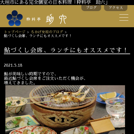
大垣市にある完全個室の日本料理「粋料亭 助六」
ブログ
アクセス
助六の歴史
助六流おもてなし
トップページ
>
ちかげ女将のブログ
>
鮎づくし会席、ランチにもオススメです！
スタッフ紹介
鮎づくし会席、ランチにもオススメです！
季節のお料理
お弁当
2021.5.18
お飲み物
鮎が美味しい時期ですので、
最近鮎づくし会席をご注文いただく機会が、
増えてきました。
お部屋のご紹介
会議・舞台のご利用
結婚式・披露宴
ご接待
法要
慶事
お顔合わせ