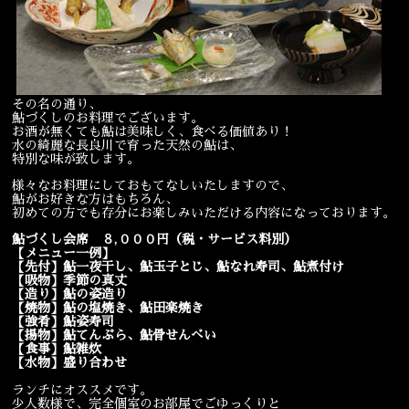
宴会
ウェディング
その名の通り、
鮎づくしのお料理でございます。
お酒が無くても鮎は美味しく、食べる価値あり！
水の綺麗な長良川で育った天然の鮎は、
特別な味が致します。
様々なお料理にしておもてなしいたしますので、
鮎がお好きな方はもちろん、
初めての方でも存分にお楽しみいただける内容になっております。
鮎づくし会席 ８,０００円（税・サービス料別）
【メニュー一例】
【先付】鮎一夜干し、鮎玉子とじ、鮎なれ寿司、鮎煮付け
【吸物】季節の真丈
【造り】鮎の姿造り
【焼物】鮎の塩焼き、鮎田楽焼き
【強肴】鮎姿寿司
【揚物】鮎てんぷら、鮎骨せんべい
【食事】鮎雑炊
【水物】盛り合わせ
ランチにオススメです。
少人数様で、完全個室のお部屋でごゆっくりと