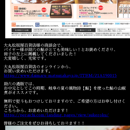
大丸松坂屋百貨店様の商談会で、
バイヤー様が助六の鮎がとても美味しい！とお褒めくださり、
冊子の左上に掲載してくださいました！
大変嬉しく、光栄です。
大丸松坂屋百貨店のオンラインから、
お買い求めいただけます。
https://www.daimaru-matsuzakaya.jp/ITEM/21A190015
助六の通販では、
お中元としてこの時期、岐阜の夏の風物詩【鮎】を使った鮎の山椒
煮がオススメです。
無料で熨斗もおつけしておりますので、ご希望の方はお申し付けく
ださい。
こちらから、お求めいただけます！
https://peraichi.com/landing_pages/view/sukeroku/
皆様のご注文をぜひお待ちしております！！