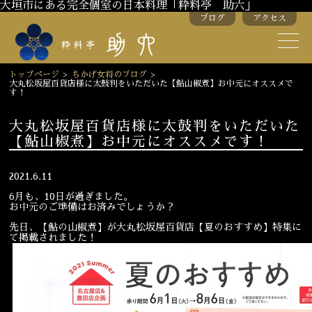
大垣市にある完全個室の日本料理「粋料亭 助六」
ブログ
アクセス
助六の歴史
助六流おもてなし
トップページ
>
ちかげ女将のブログ
>
大丸松坂屋百貨店様に太鼓判をいただいた【鮎山椒煮】お中元にオススメで
スタッフ紹介
す！
大丸松坂屋百貨店様に太鼓判をいただいた
【鮎山椒煮】お中元にオススメです！
季節のお料理
お弁当
お飲み物
2021.6.11
6月も、10日が過ぎました。
お中元のご準備はお済みでしょうか？
お部屋のご紹介
会議・舞台のご利用
先日、【鮎の山椒煮】が大丸松坂屋百貨店【夏のおすすめ】特集に
て掲載されました！
結婚式・披露宴
ご接待
法要
慶事
お顔合わせ