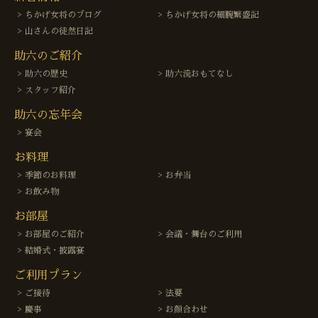
ちかげ女将のブログ
ちかげ女将の細腕繁盛記
山さんの徒然日記
助六のご紹介
助六の歴史
助六流おもてなし
スタッフ紹介
助六の忘年会
宴会
お料理
季節のお料理
お弁当
お飲み物
お部屋
お部屋のご紹介
会議・舞台のご利用
結婚式・披露宴
ご利用プラン
ご接待
法要
慶事
お顔合わせ