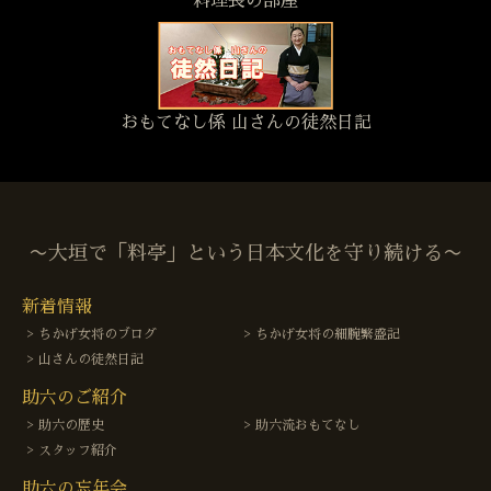
料理長の部屋
おもてなし係 山さんの徒然日記
〜大垣で「料亭」という日本文化を守り続ける〜
新着情報
ちかげ女将のブログ
ちかげ女将の細腕繁盛記
山さんの徒然日記
助六のご紹介
助六の歴史
助六流おもてなし
スタッフ紹介
助六の忘年会