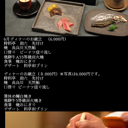
宴会
ウェディング
6月ディナーのお献立 （6,000円）
粋料亭 助六 先付け
焼 長良川天然鮎
口替り ピーナツ擂り流し
飛騨牛A55等級炭火焼
食事 焼おにぎり
デザート 料亭和プリン
ディナーのお献立（８,000円）※写真は6,000円です。
粋料亭 助六 先付け
焼 長良川 天然鮎
口替り ピーナツ擂り流し
箸休め鰻白焼き
飛騨牛5等級炭火焼き
食事 焼おにぎり
デザート 料亭和プリン