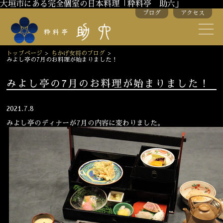
大垣市にある完全個室の日本料理「粋料亭 助六」
ブログ
アクセス
助六の歴史
助六流おもてなし
トップページ
>
ちかげ女将のブログ
>
みよし亭の7月のお料理が始まりました！
スタッフ紹介
みよし亭の7月のお料理が始まりました！
季節のお料理
お弁当
2021.7.8
お飲み物
みよし亭のディナーが7月の内容に変わりました。
お部屋のご紹介
会議・舞台のご利用
結婚式・披露宴
ご接待
法要
慶事
お顔合わせ