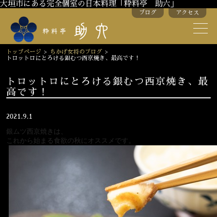
大垣市にある完全個室の日本料理「粋料亭 助六」
ブログ
アクセス
助六の歴史
助六流おもてなし
トップページ
>
ちかげ女将のブログ
>
トロットロにとろける銀むつ西京焼き、最高です！
スタッフ紹介
トロットロにとろける銀むつ西京焼き、最
高です！
季節のお料理
お弁当
お飲み物
2021.9.1
銀ムツ西京焼きは、
これから始まる食欲の秋にオススメです。
お部屋のご紹介
会議・舞台のご利用
結婚式・披露宴
ご接待
法要
慶事
お顔合わせ