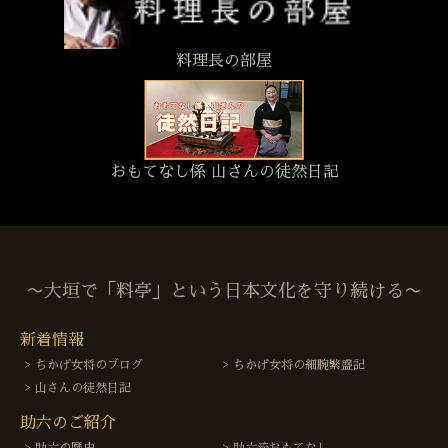
料理長の部屋
おもてなし係 山さんの徒然日記
〜大垣で「料亭」という日本文化を守り続ける〜
新着情報
ちかげ女将のブログ
ちかげ女将の細腕繁盛記
山さんの徒然日記
助六のご紹介
助六の歴史
助六流おもてなし