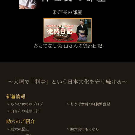
料理長の部屋
おもてなし係 山さんの徒然日記
〜大垣で「料亭」という日本文化を守り続ける〜
新着情報
ちかげ女将のブログ
ちかげ女将の細腕繁盛記
山さんの徒然日記
助六のご紹介
助六の歴史
助六流おもてなし