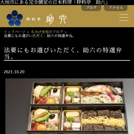
大垣市にある完全個室の日本料理「粋料亭 助六」
ブログ
アクセス
助六の歴史
助六流おもてなし
トップページ
>
ちかげ女将のブログ
>
法要にもお選びいただく、助六の特選弁当。
スタッフ紹介
法要にもお選びいただく、助六の特選弁
当。
季節のお料理
お弁当
お飲み物
2021.10.20
お部屋のご紹介
会議・舞台のご利用
結婚式・披露宴
ご接待
法要
慶事
お顔合わせ