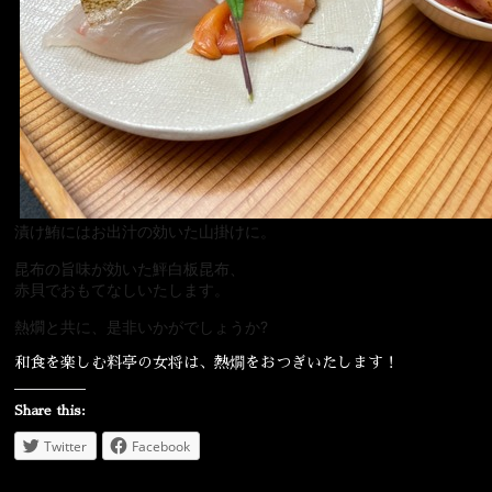
漬け鮪にはお出汁の効いた山掛けに。
昆布の旨味が効いた鮃白板昆布、
赤貝でおもてなしいたします。
熱燗と共に、是非いかがでしょうか?
和食を楽しむ料亭の女将は、熱燗をおつぎいたします！
Share this:
Twitter
Facebook