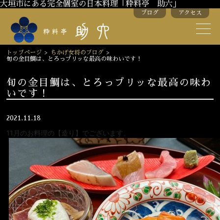
大垣市にある完全個室の日本料理「粋料亭 助六」
ブログ
アクセス
助六の歴史
助六流おもてなし
トップページ
>
ちかげ女将のブログ
>
旬の金目鯛は、とろっプリッな最高の味わいです！
スタッフ紹介
旬の金目鯛は、とろっプリッな最高の味わ
いです！
季節のお料理
お弁当
お飲み物
2021.11.18
11月のお料理の【造り】でございます。
お部屋のご紹介
会議・舞台のご利用
結婚式・披露宴
ご接待
法要
慶事
お顔合わせ