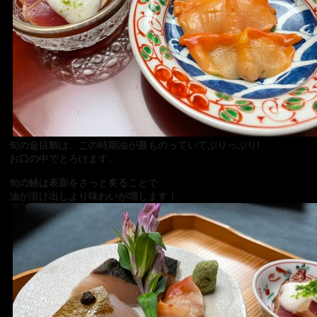
宴会
ウェディング
旬の金目鯛は、この時期油が最ものっていてぷりっぷり!
お口の中でとろけます。
旬の鰆は表面をさっと炙ることで
油が溶け出しより味わいが増します！