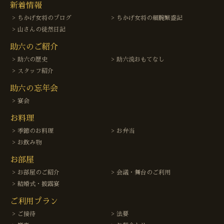
新着情報
ちかげ女将のブログ
ちかげ女将の細腕繁盛記
山さんの徒然日記
助六のご紹介
助六の歴史
助六流おもてなし
スタッフ紹介
助六の忘年会
宴会
お料理
季節のお料理
お弁当
お飲み物
お部屋
お部屋のご紹介
会議・舞台のご利用
結婚式・披露宴
ご利用プラン
ご接待
法要