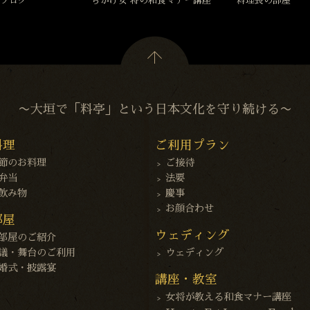
ブログ
ちかげ女 将の和食マナー講座
料理長の部屋
〜大垣で「料亭」という日本文化を守り続ける〜
料理
ご利用プラン
節のお料理
ご接待
弁当
法要
飲み物
慶事
お顔合わせ
部屋
ウェディング
部屋のご紹介
議・舞台のご利用
ウェディング
婚式・披露宴
講座・教室
女将が教える和食マナー講座