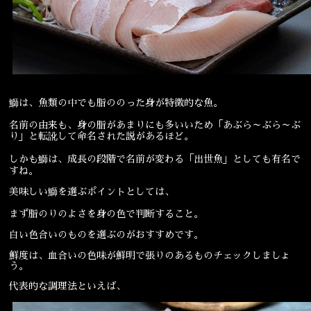
鰤は、魚類の中でも脂ののった身が特徴的な魚。
名前の由来も、身の脂があまりにも多いいため「あぶら～ぶら～ぶ
り」と転訛して命名された説があるほど。
しかも鰤は、成長の段階で名前が変わる「出世魚」としても有名で
すね。
美味しい鰤を選ぶポイントとしては、
まず脂のりのよさを身の色で判断すること。
白い色合いのものを選ぶのがおすすめです。
鮮度は、血合いの色味が鮮明で張りのあるものチェックしましょ
う。
代表的な調理法といえば、