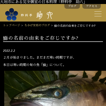
大垣市にある完全個室の日本料理「粋料亭 助六」
ブログ
アクセス
助六の歴史
助六流おもてなし
トップページ
>
ちかげ女将のブログ
>
鰤の名前の由来をご存じですか?
スタッフ紹介
鰤の名前の由来をご存じですか?
季節のお料理
お弁当
2022.2.2
お飲み物
２月が始まりました。まだまだ寒い時期ですが、
本日は寒い時期の旬の魚「鰤」について。
お部屋のご紹介
会議・舞台のご利用
結婚式・披露宴
ご接待
法要
慶事
お顔合わせ