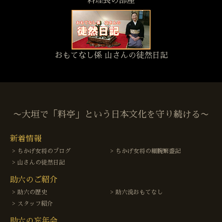
料理長の部屋
おもてなし係 山さんの徒然日記
〜大垣で「料亭」という日本文化を守り続ける〜
新着情報
ちかげ女将のブログ
ちかげ女将の細腕繁盛記
山さんの徒然日記
助六のご紹介
助六の歴史
助六流おもてなし
スタッフ紹介
助六の忘年会