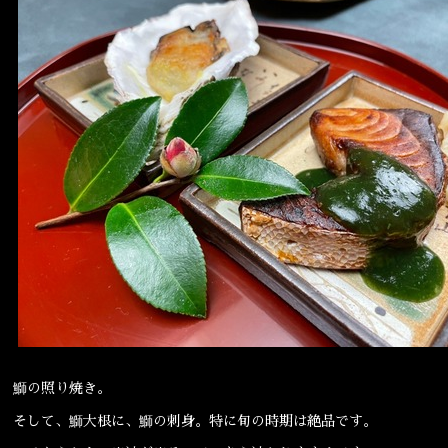
鰤の照り焼き。
そして、鰤大根に、鰤の刺身。特に旬の時期は絶品です。