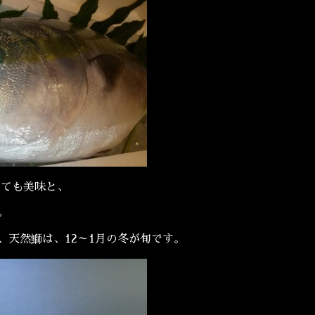
いても美味と、
。
、天然鰤は、12～1月の冬が旬です。