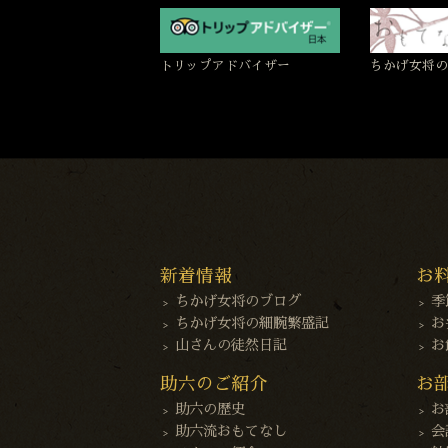
トリップアドバイザー
ちかげ女将の
新着情報
お
ちかげ女将のブログ
季
ちかげ女将の細腕繁盛記
お
山さんの徒然日記
お
助六のご紹介
お
助六の歴史
お
助六流おもてなし
会