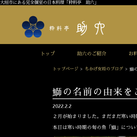
大垣市にある完全個室の日本料理「粋料亭 助六」
トップ
助六のご紹介
お
トップページ
>
ちかげ女将のブログ
>
鰤
鰤の名前の由来を
2022.2.2
２月が始まりました。まだまだ寒い時
本日は寒い時期の旬の魚「鰤」につい