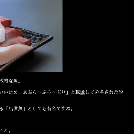
徴的な魚。
いいため「あぶら～ぶら～ぶり」と転訛して命名された説
る「出世魚」としても有名ですね。
こと。