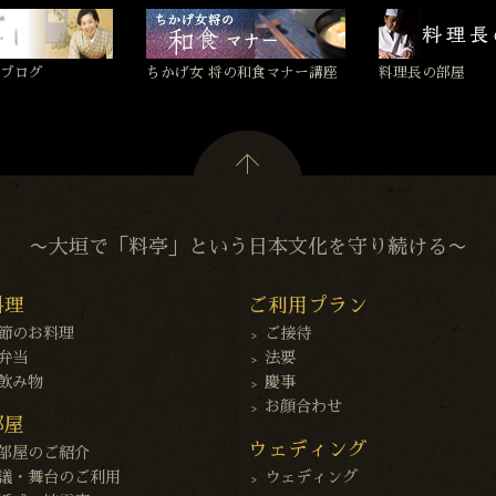
ブログ
ちかげ女 将の和食マナー講座
料理長の部屋
〜大垣で「料亭」という日本文化を守り続ける〜
料理
ご利用プラン
節のお料理
ご接待
弁当
法要
飲み物
慶事
お顔合わせ
部屋
ウェディング
部屋のご紹介
議・舞台のご利用
ウェディング