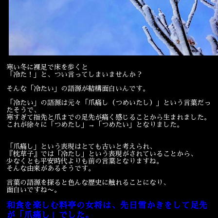
宴会
ウェディング
寒い冬に裸足で床を歩くと
「冷た！」と、つい言ってしまいませんか？
そんな「冷たい」の語源が結構面白いんです。
「冷たい」の語源は元々「爪痛し（つめいたし）」という言葉だっ
たそうで、
寒すぎて指先と爪までの足先が痛く感じることから生まれました。
これが徐々に「つめたし」→「つめたい」となりました。
「爪痛し」という表現はとても古いと考えられ、
『枕草子』では「冷たし」という表現がされていることから、
少なくとも平安時代よりも前の言葉となりますね。
そんな由来があるそうです。
言葉の語源を探ると色んな歴史に触れることになり、
面白いですね〜。
和食を楽しむ料亭の女将は、先日雪かきをして足先
が「爪痛し」でした。