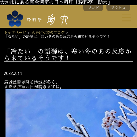
大垣市にある完全個室の日本料理「粋料亭 助六」
ブログ
アクセス
助六の歴史
助六流おもてなし
トップページ
>
ちかげ女将のブログ
>
「冷たい」の語源は、寒い冬のあの反応から来ているそうです！
スタッフ紹介
「冷たい」の語源は、寒い冬のあの反応か
ら来ているそうです！
季節のお料理
お弁当
お飲み物
2022.2.11
最近は雪が降る地域が多く、
まだまだ寒い日が続きますね。
お部屋のご紹介
会議・舞台のご利用
結婚式・披露宴
ご接待
法要
慶事
お顔合わせ