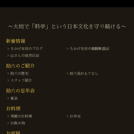
〜大垣で「料亭」という日本文化を守り続ける〜
新着情報
ちかげ女将のブログ
ちかげ女将の細腕繁盛記
山さんの徒然日記
助六のご紹介
助六の歴史
助六流おもてなし
スタッフ紹介
助六の忘年会
宴会
お料理
季節のお料理
お弁当
お飲み物
お部屋