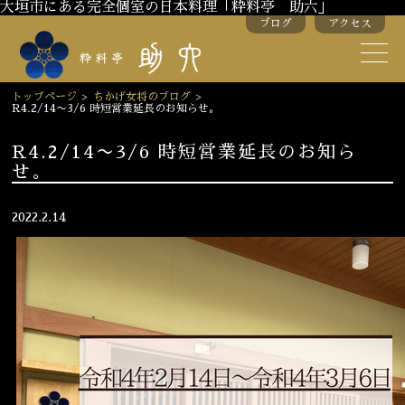
大垣市にある完全個室の日本料理「粋料亭 助六」
ブログ
アクセス
助六の歴史
助六流おもてなし
トップページ
>
ちかげ女将のブログ
>
R4.2/14〜3/6 時短営業延長のお知らせ。
スタッフ紹介
R4.2/14〜3/6 時短営業延長のお知ら
せ。
季節のお料理
お弁当
お飲み物
2022.2.14
お部屋のご紹介
会議・舞台のご利用
結婚式・披露宴
ご接待
法要
慶事
お顔合わせ