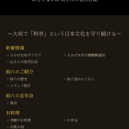
〜大垣で「料亭」という日本文化を守り続ける〜
新着情報
ちかげ女将のブログ
ちかげ女将の細腕繁盛記
山さんの徒然日記
助六のご紹介
助六の歴史
助六流おもてなし
スタッフ紹介
助六の忘年会
宴会
お料理
季節のお料理
お弁当
お飲み物