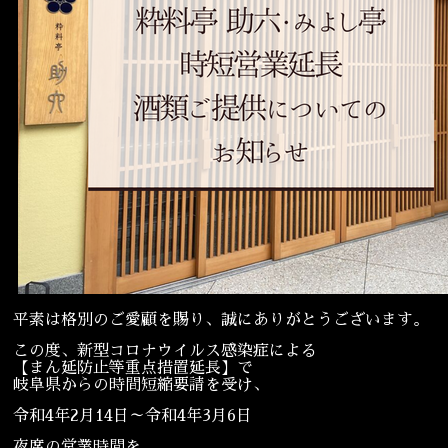
宴会
ウェディング
平素は格別のご愛顧を賜り、誠にありがとうございます。
この度、新型コロナウイルス感染症による
【まん延防止等重点措置延長】で
岐阜県からの時間短縮要請を受け、
令和4年2月14日～令和4年3月6日
夜席の営業時間を