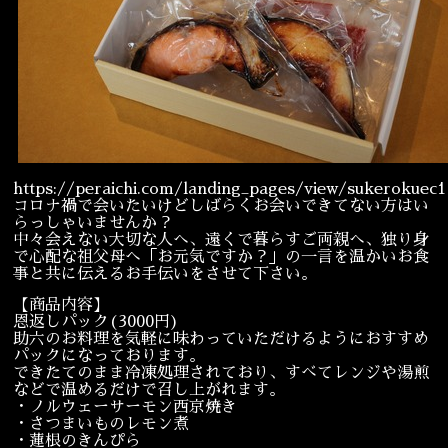
宴会
ウェディング
https://peraichi.com/landing_pages/view/sukerokuec1
コロナ禍で会いたいけどしばらくお会いできてない方はい
らっしゃいませんか？
中々会えない大切な人へ、遠くで暮らすご両親へ、独り身
で心配な祖父母へ「お元気ですか？」の一言を温かいお食
事と共に伝えるお手伝いをさせて下さい。
【商品内容】
恩返しパック(3000円)
助六のお料理を気軽に味わっていただけるようにおすすめ
パックになっております。
できたてのまま冷凍処理されており、すべてレンジや湯煎
などで温めるだけで召し上がれます。
・ノルウェーサーモン西京焼き
・さつまいものレモン煮
・蓮根のきんぴら