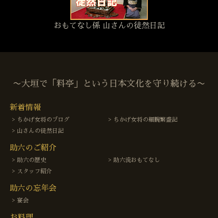
おもてなし係 山さんの徒然日記
〜大垣で「料亭」という日本文化を守り続ける〜
新着情報
ちかげ女将のブログ
ちかげ女将の細腕繁盛記
山さんの徒然日記
助六のご紹介
助六の歴史
助六流おもてなし
スタッフ紹介
助六の忘年会
宴会
お料理