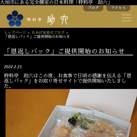
大垣市にある完全個室の日本料理「粋料亭 助六」
ブログ
アクセス
助六の歴史
助六流おもてなし
トップページ
>
ちかげ女将のブログ
>
「恩返しパック」ご提供開始のお知らせ
スタッフ紹介
「恩返しパック」ご提供開始のお知らせ
季節のお料理
お弁当
2022.2.21
お飲み物
粋料亭 助六はこの度、お食事で日頃の感謝を伝える「恩
返しパック」をお取り寄せサイトで提供開始いたしまし
た。
お部屋のご紹介
会議・舞台のご利用
結婚式・披露宴
ご接待
法要
慶事
お顔合わせ