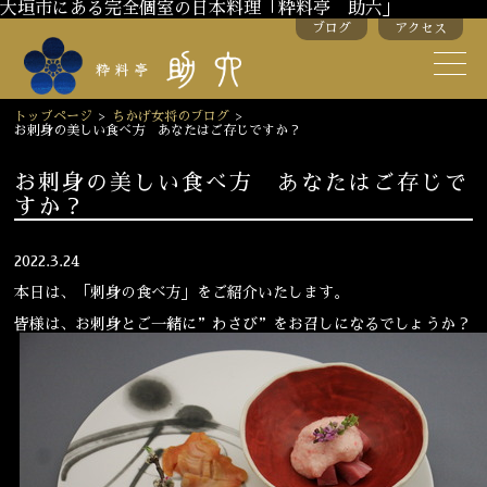
大垣市にある完全個室の日本料理「粋料亭 助六」
ブログ
アクセス
助六の歴史
助六流おもてなし
トップページ
>
ちかげ女将のブログ
>
お刺身の美しい食べ方 あなたはご存じですか？
スタッフ紹介
お刺身の美しい食べ方 あなたはご存じで
すか？
季節のお料理
お弁当
お飲み物
2022.3.24
本日は、「刺身の食べ方」をご紹介いたします。
皆様は、お刺身とご一緒に”わさび”をお召しになるでしょうか？
お部屋のご紹介
会議・舞台のご利用
結婚式・披露宴
ご接待
法要
慶事
お顔合わせ