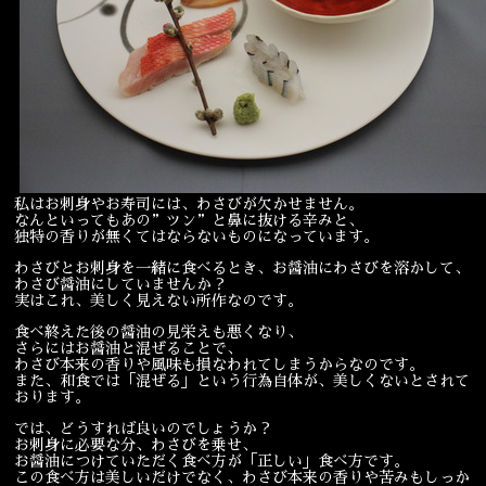
宴会
ウェディング
私はお刺身やお寿司には、わさびが欠かせません。
なんといってもあの”ツン”と鼻に抜ける辛みと、
独特の香りが無くてはならないものになっています。
わさびとお刺身を一緒に食べるとき、お醤油にわさびを溶かして、
わさび醤油にしていませんか？
実はこれ、美しく見えない所作なのです。
食べ終えた後の醤油の見栄えも悪くなり、
さらにはお醤油と混ぜることで、
わさび本来の香りや風味も損なわれてしまうからなのです。
また、和食では「混ぜる」という行為自体が、美しくないとされて
おります。
では、どうすれば良いのでしょうか？
お刺身に必要な分、わさびを乗せ、
お醤油につけていただく食べ方が「正しい」食べ方です。
この食べ方は美しいだけでなく、わさび本来の香りや苦みもしっか