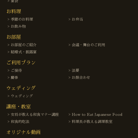
宴会
お料理
季節のお料理
お弁当
お飲み物
お部屋
お部屋のご紹介
会議・舞台のご利用
結婚式・披露宴
ご利用プラン
ご接待
法要
慶事
お顔合わせ
ウェディング
ウェディング
講座・教室
女将が教える和食マナー講座
How to Eat Japanese Food
和食的吃法
料理長が教える調理教室
オリジナル動画