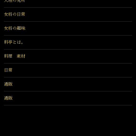
大垣の見所
女将の日常
女将の趣味
料亭とは。
料理 素材
日常
通販
通販