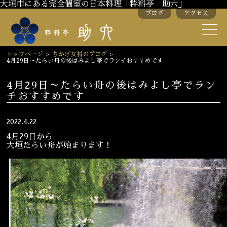
大垣市にある完全個室の日本料理「粋料亭 助六」
ブログ
アクセス
助六の歴史
助六流おもてなし
トップページ
>
ちかげ女将のブログ
>
4月29日～たらい舟の後はみよし亭でランチおすすめです
スタッフ紹介
4月29日～たらい舟の後はみよし亭でラン
チおすすめです
季節のお料理
お弁当
お飲み物
2022.4.22
4月29日から
大垣たらい舟が始まります！
お部屋のご紹介
会議・舞台のご利用
結婚式・披露宴
ご接待
法要
慶事
お顔合わせ