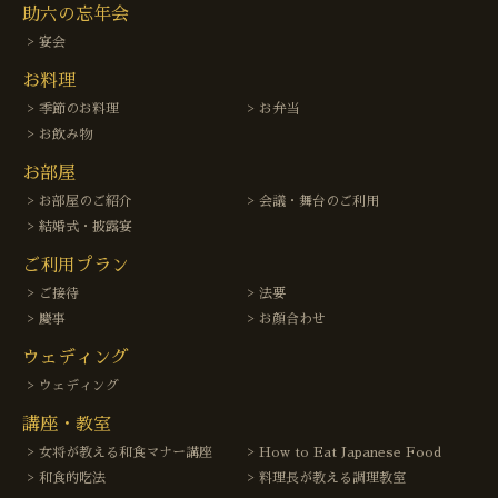
助六の忘年会
宴会
お料理
季節のお料理
お弁当
お飲み物
お部屋
お部屋のご紹介
会議・舞台のご利用
結婚式・披露宴
ご利用プラン
ご接待
法要
慶事
お顔合わせ
ウェディング
ウェディング
講座・教室
女将が教える和食マナー講座
How to Eat Japanese Food
和食的吃法
料理長が教える調理教室