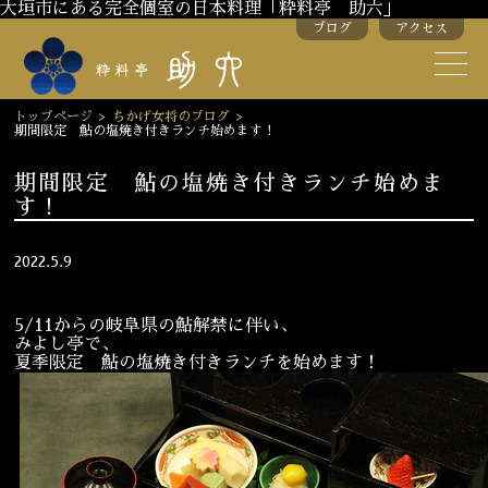
大垣市にある完全個室の日本料理「粋料亭 助六」
ブログ
アクセス
助六の歴史
助六流おもてなし
トップページ
>
ちかげ女将のブログ
>
期間限定 鮎の塩焼き付きランチ始めます！
スタッフ紹介
期間限定 鮎の塩焼き付きランチ始めま
す！
季節のお料理
お弁当
お飲み物
2022.5.9
5/11からの岐阜県の鮎解禁に伴い、
お部屋のご紹介
会議・舞台のご利用
みよし亭で、
夏季限定 鮎の塩焼き付きランチを始めます！
結婚式・披露宴
ご接待
法要
慶事
お顔合わせ