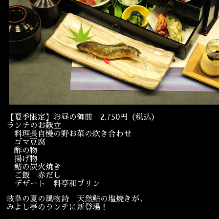
宴会
ウェディング
【夏季限定】お昼の御前 2,750円（税込）
ランチのお献立
料理長自慢の野お菜の炊き合わせ
ゴマ豆腐
酢の物
揚げ物
鮎の炭火焼き
ご飯 赤だし
デザート 料亭和プリン
岐阜の夏の風物詩 天然鮎の塩焼きが、
みよし亭のランチに新登場！