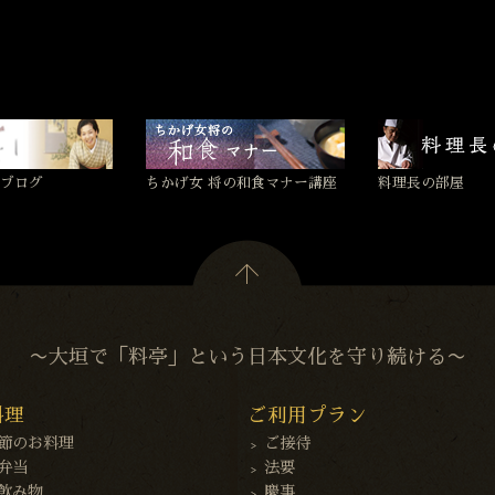
ブログ
ちかげ女 将の和食マナー講座
料理長の部屋
〜大垣で「料亭」という日本文化を守り続ける〜
料理
ご利用プラン
節のお料理
ご接待
弁当
法要
飲み物
慶事