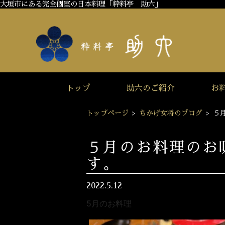
大垣市にある完全個室の日本料理「粋料亭 助六」
トップ
助六のご紹介
お
トップページ
>
ちかげ女将のブログ
>
５
５月のお料理のお
す。
2022.5.12
5月のお料理
【吸物】でございます。