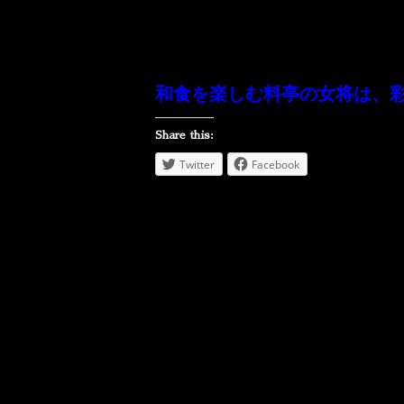
春らしい、よもぎ真丈をはじめ
山の幸を添えておもてなしいたします
ほのかに香るよもぎの香りと
甘酸っぱい柚子の香りが爽やかな一品
和食を楽しむ料亭の女将は、
Share this:
Twitter
Facebook