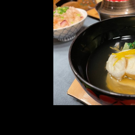
鯛 よもぎ真丈 炙り粟麩
じゅんさい 小松菜 人参 柚子
身がぷりぷりの鯛に