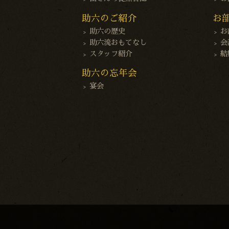
助六のご紹介
お
助六の歴史
お
助六流おもてなし
会
スタッフ紹介
結
助六の忘年会
宴会