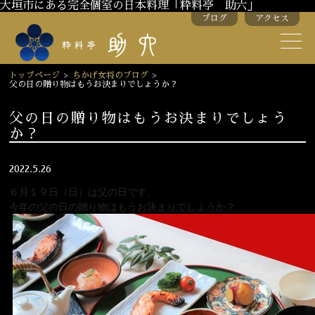
大垣市にある完全個室の日本料理「粋料亭 助六」
ブログ
アクセス
助六の歴史
助六流おもてなし
トップページ
>
ちかげ女将のブログ
>
父の日の贈り物はもうお決まりでしょうか？
スタッフ紹介
父の日の贈り物はもうお決まりでしょう
か？
季節のお料理
お弁当
お飲み物
2022.5.26
６月１９日（日）は父の日です。
今年の父の日の贈り物はもうお決まりでしょうか？
お部屋のご紹介
会議・舞台のご利用
結婚式・披露宴
ご接待
法要
慶事
お顔合わせ