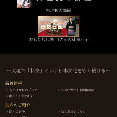
料理長の部屋
おもてなし係 山さんの徒然日記
〜大垣で「料亭」という日本文化を守り続ける〜
新着情報
ちかげ女将のブログ
ちかげ女将の細腕繁盛記
山さんの徒然日記
助六のご紹介
助六の歴史
助六流おもてなし