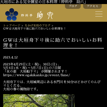
大垣市にある完全個室の日本料理「粋料亭 助六」
ブログ
アクセス
助六の歴史
助六流おもてなし
トップページ
>
ちかげ女将のブログ
>
GWは大垣舟下り後に助六でおいしいお料理を！
スタッフ紹介
GWは大垣舟下り後に助六でおいしいお料
理を！
季節のお料理
お弁当
お飲み物
2023.4.12
2023年4月29日(土・祝)、30日(日)、
5月3日(水・祝)～5月7日(日)の7日間
「水の都 大垣船下り」 が開催されます！
お部屋のご紹介
会議・舞台のご利用
https://www.ogakikanko.jp/event/fune/
結婚式・披露宴
大垣舟下りは、大垣城周辺にある水門川を30分ほどかけてのんび
りとくだる、
大垣の春の風物詩です。
ご接待
法要
慶事
お顔合わせ